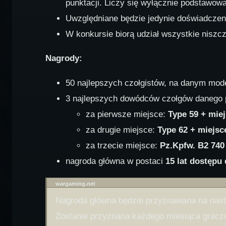
punktacji. Liczy się wyłącznie podstawo
Uwzględniane będzie jedynie doświadczen
W konkursie biorą udział wszystkie niszc
Nagrody:
50 najlepszych czołgistów, na danym mod
3 najlepszych dowódców czołgów danego 
za pierwsze miejsce:
Type 59 + mie
za drugie miejsce:
Type 62 + miejsc
za trzecie miejsce:
Pz.Kpfw. B2 740 
nagroda główna w postaci
15 lat dostępu
wargaming.net
Nagroda główna będzie przyznawana na nas
Zostanie przyznana każdego miesiąca graczow