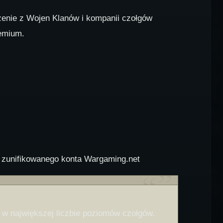
zenie z Wojen Klanów i kompanii czołgów
remium.
 zunifikowanego konta Wargaming.net
 w największej liczbie poziomów czołgów.