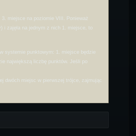
z 3. miejsce na poziomie VIII. Ponieważ
i zajęła na jednym z nich 1. miejsce, to
y w systemie punktowym: 1. miejsce będzie
ie największą liczbę punktów. Jeśli po
ej dwóch miejsc w pierwszej trójce, zajmując