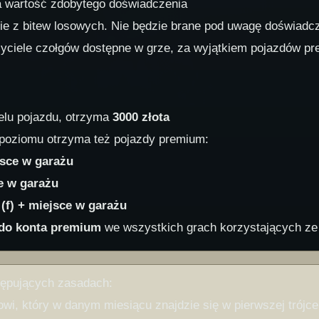
wa wartość zdobytego doświadczenia
ie z bitew losowych. Nie będzie brane pod uwagę doświadc
zyciele czołgów dostępne w grze, za wyjątkiem pojazdów p
elu pojazdu, otrzyma
3000 złota
poziomu otrzyma też pojazdy premium:
jsce w garażu
e w garażu
(f) + miejsce w garażu
 do konta premium
we wszystkich grach korzystających ze
tępujących zasadach:
i, który w danym miesiącu znajdzie się w pierwszej trójce