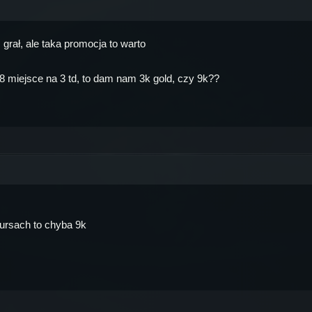
grał, ale taka promocja to warto
 miejsce na 3 td, to dam nam 3k gold, czy 9k??
kursach to chyba 9k