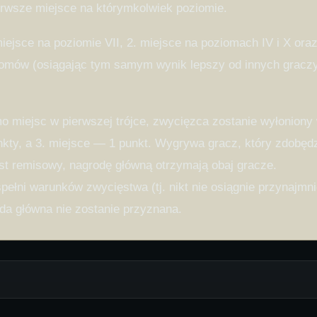
erwsze miejsce na którymkolwiek poziomie.
iejsce na poziomie VII, 2. miejsce na poziomach IV i X ora
iomów (osiągając tym samym wynik lepszy od innych graczy) 
amo miejsc w pierwszej trójce, zwycięzca zostanie wyłonion
nkty, a 3. miejsce — 1 punkt. Wygrywa gracz, który zdobędz
st remisowy, nagrodę główną otrzymają obaj gracze.
ełni warunków zwycięstwa (tj. nikt nie osiągnie przynajmni
oda główna nie zostanie przyznana.