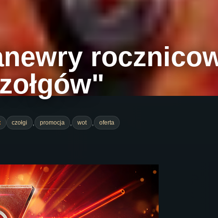
newry rocznicow
czołgów"
,
,
,
:
czołgi
promocja
wot
oferta