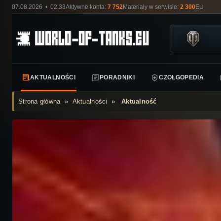
07.08.2026 • 02:33
Aktywne konta:
7 752
Materiały w serwisie:
2 300
EU
AKTUALNOŚCI
PORADNIKI
CZOŁGOPEDIA
Strona główna
»
Aktualności
»
Aktualność