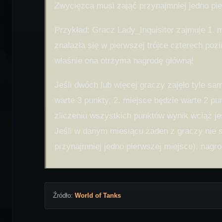
Zwycięzca musi zająć przynajmniej jedno pi
Przykład: Gracz Lady_Inquisitor zajmuje 1. m
znalazła się w pierwszej trójce czterech poz
właśnie ona otrzyma nagrodę główną!
Jeśli dwóch lub więcej graczy zajęło tyle s
warte 3 punkty, 2. miejsce będzie warte 2 pu
zliczeniu wszystkich punktów wynik wciąż je
Jeśli w danym miesiącu żaden z graczy nie sp
przynajmniej jedno pierwszej miejsce), nagr
Źródło:
World of Tanks