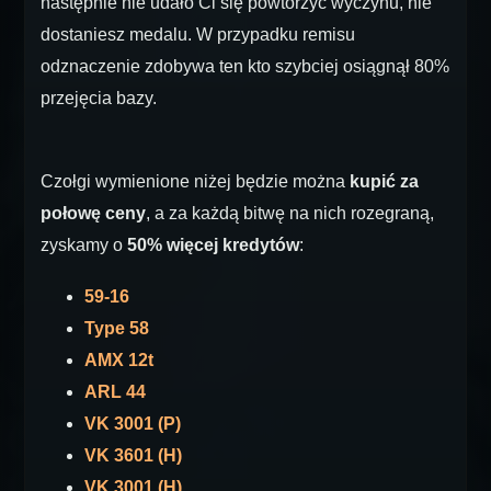
następnie nie udało Ci się powtórzyć wyczynu, nie
dostaniesz medalu. W przypadku remisu
odznaczenie zdobywa ten kto szybciej osiągnął 80%
przejęcia bazy.
Czołgi wymienione niżej będzie można
kupić za
połowę ceny
, a za każdą bitwę na nich rozegraną,
zyskamy o
50% więcej kredytów
:
59-16
Type 58
AMX 12t
ARL 44
VK 3001 (P)
VK 3601 (H)
VK 3001 (H)