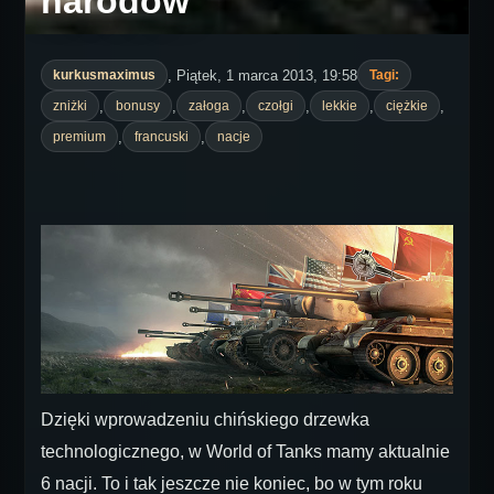
narodów"
, Piątek, 1 marca 2013, 19:58
kurkusmaximus
Tagi:
,
,
,
,
,
,
zniżki
bonusy
załoga
czołgi
lekkie
ciężkie
,
,
premium
francuski
nacje
Dzięki wprowadzeniu chińskiego drzewka
technologicznego, w World of Tanks mamy aktualnie
6 nacji. To i tak jeszcze nie koniec, bo w tym roku