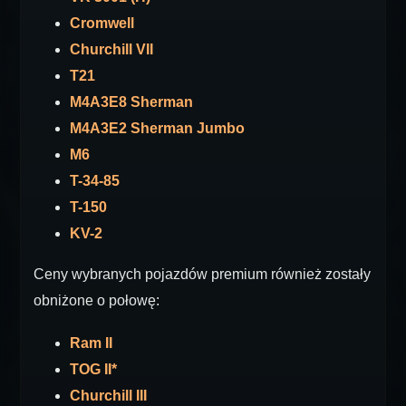
Cromwell
Churchill VII
T21
M4A3E8 Sherman
M4A3E2 Sherman Jumbo
M6
T-34-85
T-150
KV-2
Ceny wybranych pojazdów premium również zostały
obniżone o połowę:
Ram II
TOG II*
Churchill III