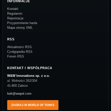
INFORMACJE
Kontakt
Regulamin
Rejestracja
Przypomnienie hasła
Mapa strony XML
RSS
Aktualności RSS
Czołgopedia RSS
Forum RSS
KONTAKT I WSPÓŁPRACA
W&W Innovations sp. z o.o.
ul. Wolności 262/304
41-800 Zabrze
bok@wwpol.com
ZAGRAJ W WORLD OF TANKS