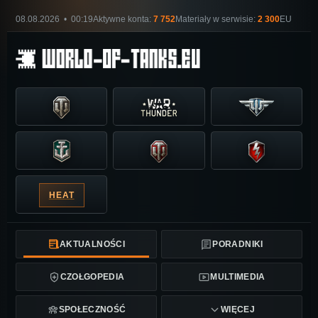
08.08.2026 • 00:19
Aktywne konta:
7 752
Materiały w serwisie:
2 300
EU
HEAT
AKTUALNOŚCI
PORADNIKI
CZOŁGOPEDIA
MULTIMEDIA
SPOŁECZNOŚĆ
WIĘCEJ