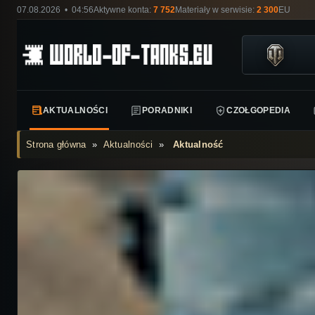
07.08.2026 • 04:56
Aktywne konta:
7 752
Materiały w serwisie:
2 300
EU
AKTUALNOŚCI
PORADNIKI
CZOŁGOPEDIA
Strona główna
»
Aktualności
»
Aktualność