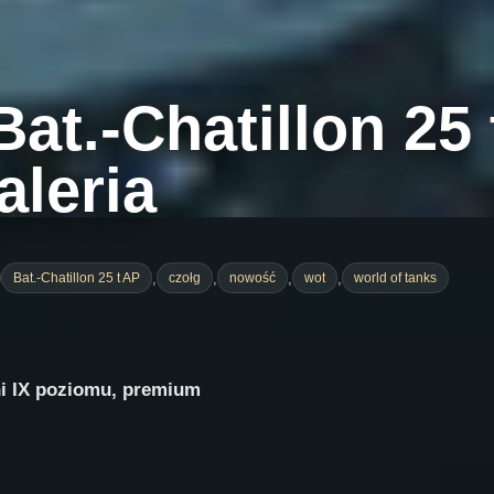
at.-Chatillon 25 
aleria
,
,
,
,
Bat.-Chatillon 25 t AP
czołg
nowość
wot
world of tanks
dni IX poziomu, premium