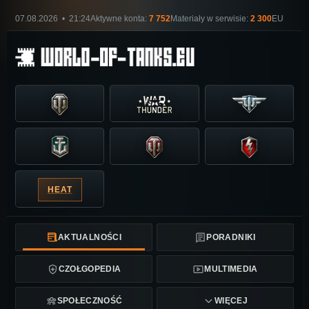
07.08.2026 • 21:24
Aktywne konta:
7 752
Materiały w serwisie:
2 300
EU
HEAT
AKTUALNOŚCI
PORADNIKI
CZOŁGOPEDIA
MULTIMEDIA
SPOŁECZNOŚĆ
WIĘCEJ