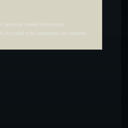
od i pokazać dowód tożsamości
i otrzymali tylko prawdziwi fani esportu,