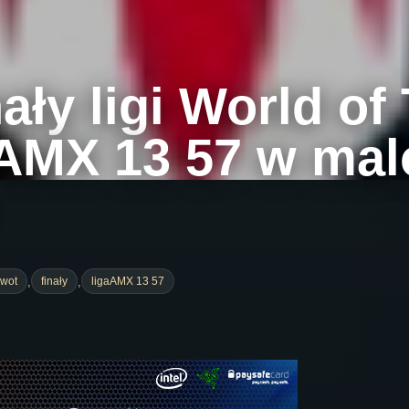
ały ligi World of
AMX 13 57 w mal
,
,
wot
finały
ligaAMX 13 57