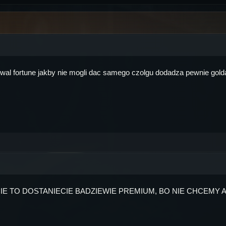
al fortune jakby nie mogli dac samego czolgu dodadza pewnie golda
CIE TO DOSTANIECIE BADZIEWIE PREMIUM, BO NIE CHCEMY A BY B