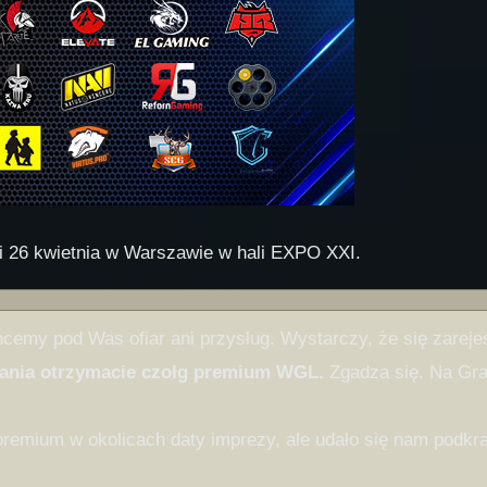
5 i 26 kwietnia w Warszawie w hali EXPO XXI.
cemy pod Was ofiar ani przysług. Wystarczy, że się zarejes
rania otrzymacie czołg premium WGL.
Zgadza się. Na Gra
premium w okolicach daty imprezy, ale udało się nam podkr