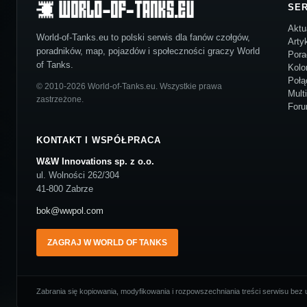
SE
Aktu
World-of-Tanks.eu to polski serwis dla fanów czołgów,
Arty
poradników, map, pojazdów i społeczności graczy World
Pora
of Tanks.
Kolo
Połą
© 2010-2026 World-of-Tanks.eu. Wszystkie prawa
Mult
zastrzeżone.
For
KONTAKT I WSPÓŁPRACA
W&W Innovations sp. z o.o.
ul. Wolności 262/304
41-800 Zabrze
bok@wwpol.com
ZAGRAJ W WORLD OF TANKS
Zabrania się kopiowania, modyfikowania i rozpowszechniania treści serwisu bez u