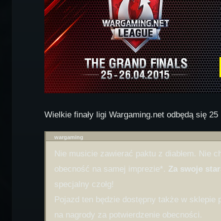
Wielkie finały ligi Wargaming.net odbędą się 2
wargaming
Nie musicie zawierać paktu z diabłem. Nie ch
obecność na samej imprezie*.
Za swoje sta
specjalny czołg!
Pojazd ten będzie dostępny także w sklepie 
na nagrody za potwierdzenie obecności.