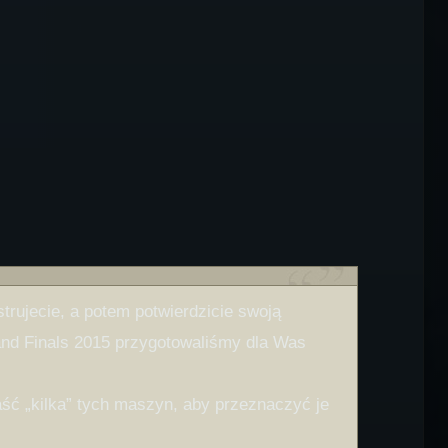
trujecie, a potem potwierdzicie swoją
nd Finals 2015 przygotowaliśmy dla Was
aść „kilka” tych maszyn, aby przeznaczyć je