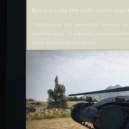
Będzie to czołg AMX 13 57, a liczba pojaz
*Zastrzeżenie: Aby potwierdzić obecność na
potwierdzający, że uczestnik jest właściciele
którzy pojawią się na imprezie.