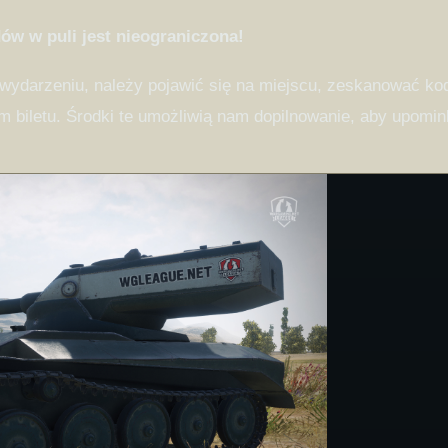
dów w puli jest nieograniczona!
 wydarzeniu, należy pojawić się na miejscu, zeskanować k
m biletu. Środki te umożliwią nam dopilnowanie, aby upomink