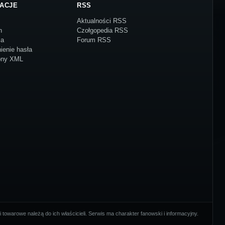
ACJE
RSS
Aktualności RSS
n
Czołgopedia RSS
ja
Forum RSS
ienie hasła
ony XML
towarowe należą do ich właścicieli. Serwis ma charakter fanowski i informacyjny.