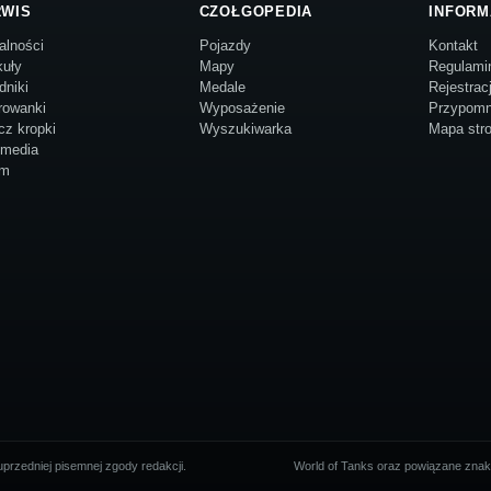
RWIS
CZOŁGOPEDIA
INFORM
alności
Pojazdy
Kontakt
kuły
Mapy
Regulami
dniki
Medale
Rejestrac
rowanki
Wyposażenie
Przypomn
cz kropki
Wyszukiwarka
Mapa str
imedia
um
przedniej pisemnej zgody redakcji.
World of Tanks oraz powiązane znaki 