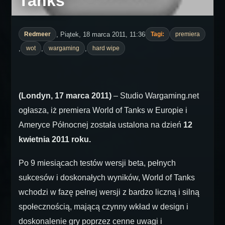
Tanks
, Piątek, 18 marca 2011, 11:36
Redmeer
Tagi:
premiera
,
,
,
wot
wargaming
hard wipe
(Londyn, 17 marca 2011)
– Studio Wargaming.net
ogłasza, iż premiera World of Tanks w Europie i
Ameryce Północnej została ustalona na dzień
12
kwietnia 2011 roku.
Po 9 miesiącach testów wersji beta, pełnych
sukcesów i doskonałych wyników, World of Tanks
wchodzi w fazę pełnej wersji z bardzo liczną i silną
społecznością, mającą czynny wkład w design i
doskonalenie gry poprzez cenne uwagi i