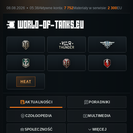
08.08.2026 • 05:38
Aktywne konta:
7 752
Materiały w serwisie:
2 300
EU
HEAT
AKTUALNOŚCI
PORADNIKI
CZOŁGOPEDIA
MULTIMEDIA
SPOŁECZNOŚĆ
WIĘCEJ