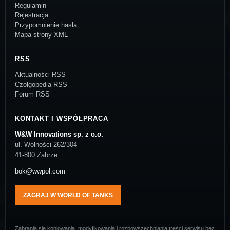
Regulamin
Rejestracja
Przypomnienie hasła
Mapa strony XML
RSS
Aktualności RSS
Czołgopedia RSS
Forum RSS
KONTAKT I WSPÓŁPRACA
W&W Innovations sp. z o.o.
ul. Wolności 262/304
41-800 Zabrze
bok@wwpol.com
ZAGRAJ W WORLD OF TANKS
Zabrania się kopiowania, modyfikowania i rozpowszechniania treści serwisu bez