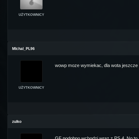
UŻYTKOWNICY
MIchal_PL96
wowp moze wymiekac, dla wota jeszcze k
UŻYTKOWNICY
zulko
GF podobno wchodzi wraz z PS 4. No to 