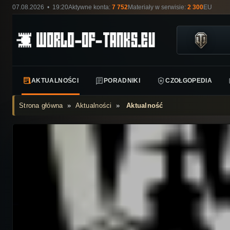
07.08.2026 • 19:20
Aktywne konta:
7 752
Materiały w serwisie:
2 300
EU
AKTUALNOŚCI
PORADNIKI
CZOŁGOPEDIA
Strona główna
»
Aktualności
»
Aktualność