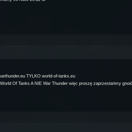
 warthunder.eu TYLKO world-of-tanks.eu
d World Of Tanks A NIE War Thunder więc proszę zaprzestańmy gnoić 