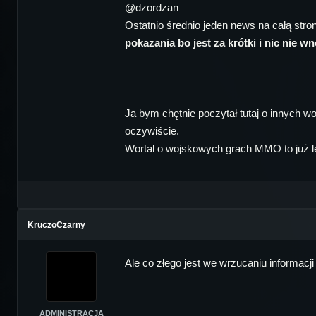
@dzordzan
Ostatnio średnio jeden news na całą stron
pokazania bo jest za krótki i nic nie wn
Ja bym chętnie poczytał tutaj o innych w
oczywiście.
Wortal o wojskowych grach MMO to już lep
KruczoCzarny
Ale co złego jest we wrzucaniu informacji
ADMINISTRACJA