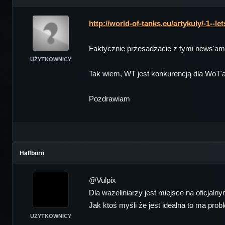
http://world-of-tanks.eu/artykuly/-1--le
Faktycznie przesadzacie z tymi news'ami.
UŻYTKOWNICY
Tak wiem, WT jest konkurencją dla WoT'a al
Pozdrawiam
Halfborn
@Vulpix
Dla wazeliniarzy jest miejsce na oficjaln
Jak ktoś myśli że jest idealna to ma prob
UŻYTKOWNICY