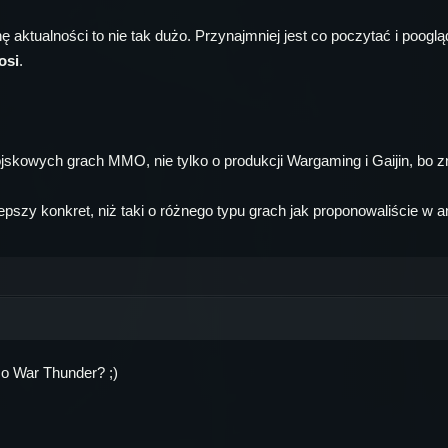
ę aktualności to nie tak dużo. Przynajmniej jest co poczytać i poogl
osi
.
ojskowych grach MMO, nie tylko o produkcji Wargaming i Gaijin, bo zn
szy konkret, niż taki o różnego typu grach jak proponowaliście w an
 o War Thunder? ;)