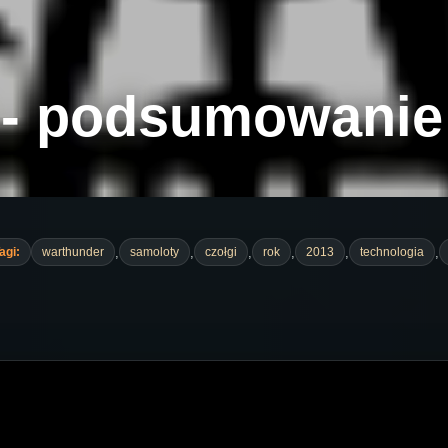
- podsumowanie 
,
,
,
,
,
,
agi:
warthunder
samoloty
czołgi
rok
2013
technologia