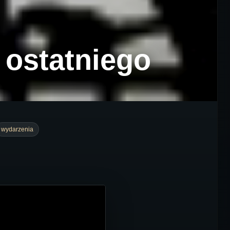
ostatniego
wydarzenia