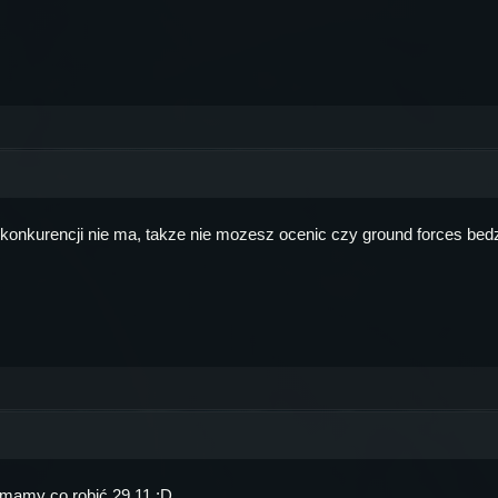
onkurencji nie ma, takze nie mozesz ocenic czy ground forces bedz
mamy co robić 29.11 :D