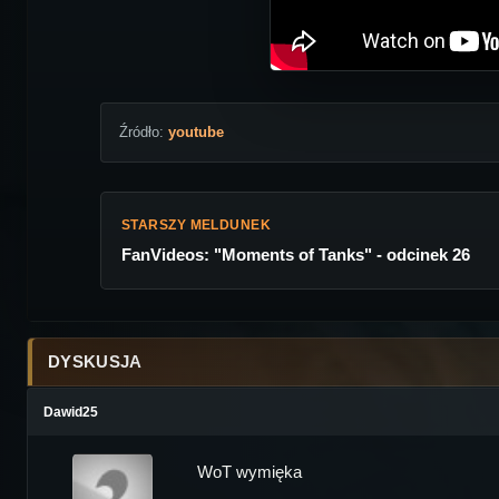
Źródło:
youtube
STARSZY MELDUNEK
FanVideos: "Moments of Tanks" - odcinek 26
DYSKUSJA
Dawid25
WoT wymięka