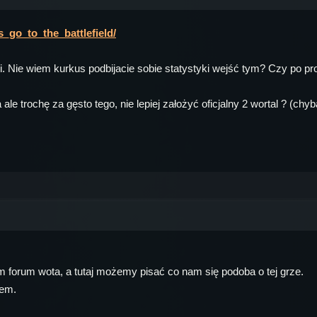
ts_go_to_the_battlefield/
 Nie wiem kurkus podbijacie sobie statystyki wejść tym? Czy po pro
e trochę za gęsto tego, nie lepiej założyć oficjalny 2 wortal ? (chyba
ym forum wota, a tutaj możemy pisać co nam się podoba o tej grze.
lem.