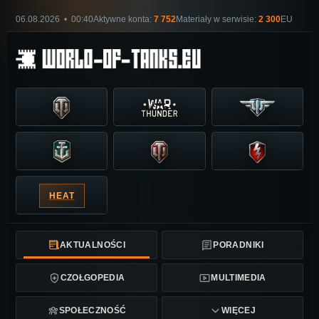
06.08.2026 • 00:40
Aktywne konta:
7 752
Materiały w serwisie:
2 300
EU
HEAT
AKTUALNOŚCI
PORADNIKI
CZOŁGOPEDIA
MULTIMEDIA
SPOŁECZNOŚĆ
WIĘCEJ