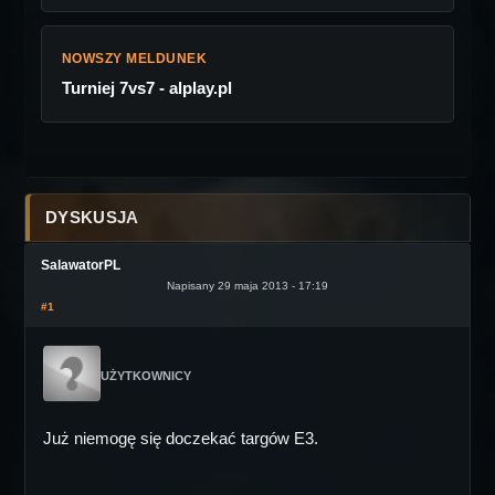
NOWSZY MELDUNEK
Turniej 7vs7 - alplay.pl
DYSKUSJA
SalawatorPL
Napisany 29 maja 2013 - 17:19
#1
UŻYTKOWNICY
Już niemogę się doczekać targów E3.