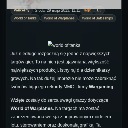
, Środa, 29 maja 2013, 11:11
,
Pancerny
Tagi:
E3
,
,
World of Tanks
World of Warplanes
World of Battleships
Już niedługo rozpoczną się jedne z największych
targów gier. To na nich jest ujawniana większość
największych produkcji. Istny raj dla dziennikarzy
growych. Na tak dużej imprezie nie może zabraknąć
twórców bijącego rekordy MMO - firmy
Wargaming
.
Wzięte zostały do serca uwagi graczy dotyczące
World of Warplanes
. Na targach ma zostać
zaprezentowana wersja z poprawionym modelem
lotu, sterowaniem oraz doskonałą grafiką. Ta