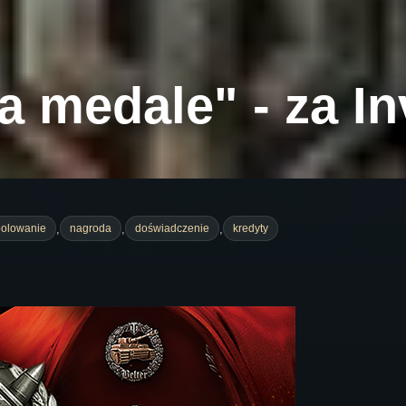
a medale" - za I
,
,
,
polowanie
nagroda
doświadczenie
kredyty