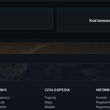
Kod bonuso
RWIS
CZOŁGOPEDIA
INFORM
alności
Pojazdy
Kontakt
kuły
Mapy
Regulami
dniki
Medale
Rejestrac