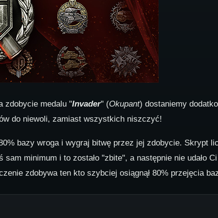
za zdobycie medalu "
Invader
" (
Okupant
) dostaniemy dodat
ców do niewoli, zamiast wszystkich niszczyć!
0% bazy wroga i wygraj bitwę przez jej zdobycie. Skrypt lic
eś sam minimum i to zostało "zbite", a następnie nie udało 
zenie zdobywa ten kto szybciej osiągnął 80% przejęcia baz