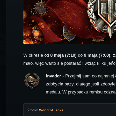
W okresie od
8 maja (7:10)
do
9 maja (7:00)
, 
mało, więc warto się postarać i wziąć kilku jeń
Invader
- Przejmij sam co najmniej 8
zdobycia bazy, dlatego jeśli zdobył
medalu. W przypadku remisu odznac
Źródło:
World of Tanks