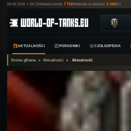
08.08.2026 • 04:15
Aktywne konta:
7 752
Materiały w serwisie:
2 300
EU
AKTUALNOŚCI
PORADNIKI
CZOŁGOPEDIA
Strona główna
»
Aktualności
»
Aktualność