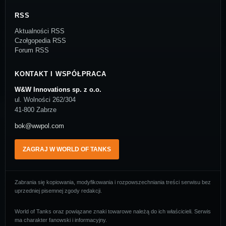
RSS
Aktualności RSS
Czołgopedia RSS
Forum RSS
KONTAKT I WSPÓŁPRACA
W&W Innovations sp. z o.o.
ul. Wolności 262/304
41-800 Zabrze
bok@wwpol.com
ZAGRAJ W WORLD OF TANKS
Zabrania się kopiowania, modyfikowania i rozpowszechniania treści serwisu bez
uprzedniej pisemnej zgody redakcji.
World of Tanks oraz powiązane znaki towarowe należą do ich właścicieli. Serwis
ma charakter fanowski i informacyjny.