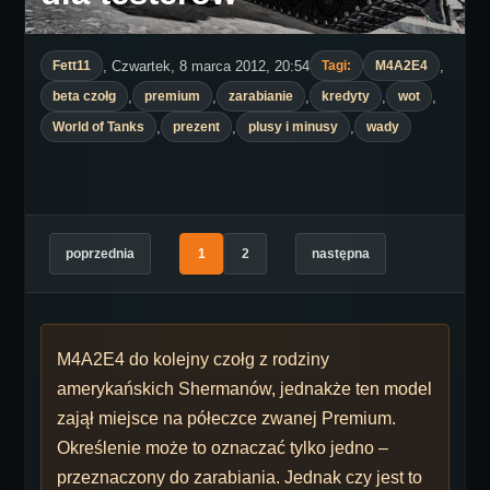
, Czwartek, 8 marca 2012, 20:54
,
Fett11
Tagi:
M4A2E4
,
,
,
,
,
beta czołg
premium
zarabianie
kredyty
wot
,
,
,
World of Tanks
prezent
plusy i minusy
wady
poprzednia
1
2
następna
M4A2E4 do kolejny czołg z rodziny
amerykańskich Shermanów, jednakże ten model
zajął miejsce na półeczce zwanej Premium.
Określenie może to oznaczać tylko jedno –
przeznaczony do zarabiania. Jednak czy jest to