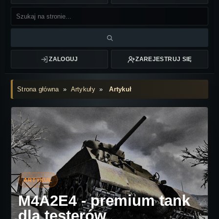
ZALOGUJ
ZAREJESTRUJ SIĘ
Strona główna
»
Artykuły
»
Artykuł
M4A2E4 - premium tank
dla testerów