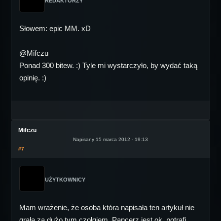
REDAKTORZY
Słowem: epic MM. xD
@Mifczu
Ponad 300 bitew. :) Tyle mi wystarczyło, by wydać taką
opinię. :)
Mifczu
Napisany 15 marca 2012 - 19:13
#7
UŻYTKOWNICY
Mam wrażenie, że osoba która napisała ten artykuł nie
grała za dużo tym czołgiem. Pancerz jest ok, potrafi