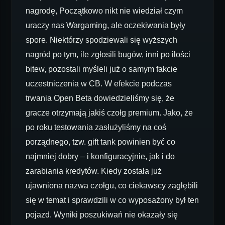
nagrodę, Początkowo nikt nie wiedział czym
uraczy nas Wargaming, ale oczekiwania były
spore. Niektórzy spodziewali się wyższych
nagród po tym, ile zgłosili bugów, inni po ilości
bitew, pozostali myśleli już o samym fakcie
uczestniczenia w CB. W efekcie podczas
trwania Open Beta dowiedzieliśmy się, że
gracze otrzymają jakiś czołg premium. Jako, że
po roku testowania zasłużyliśmy na coś
porządnego, tzw. gift tank powinien być co
najmniej dobry – i konfiguracyjnie, jak i do
zarabiania kredytów. Kiedy została już
ujawniona nazwa czołgu, co ciekawscy zagłębili
się w temat i sprawdzili w co wyposażony był ten
pojazd. Wyniki poszukiwań nie okazały się