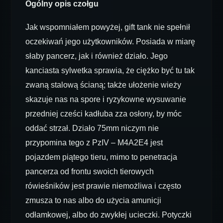
Ogólny opis czołgu
Jak wspomniałem powyżej, gift tank nie spełnił
oczekiwań jego użytkowników. Posiada w miarę
słaby pancerz, jak i również działo. Jego
kanciasta sylwetka sprawia, że ciężko być tu tak
zwaną stalową ścianą; także ułożenie wieży
skazuje nas na spore i ryzykowne wysuwanie
przedniej cześci kadłuba zza osłony, by móc
oddać strzał. Działo 75mm niczym nie
przypomina tego z PzIV – M4A2E4 jest
pojazdem piątego tieru, mimo to penetracja
pancerza od frontu swoich tierowych
rówieśników jest prawie niemożliwa i często
zmusza to nas albo do użycia amunicji
odłamkowej, albo do zwykłej ucieczki. Potyczki