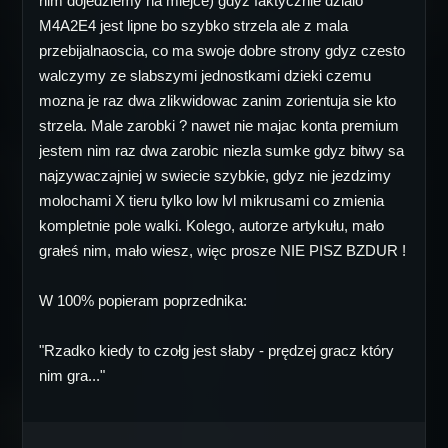
nim dojedziemy na miejce) gdyz faktycznie dzialo
M4A2E4 jest lipne bo szybko strzela ale z mala
przebijalnaoscia, co ma swoje dobre strony gdyz czesto
walczymy ze slabszymi jednostkami dzieki czemu
mozna je raz dwa zlikwidowac zanim zorientuja sie kto
strzela. Male zarobki ? nawet nie majac konta premium
jestem nim raz dwa zarobic niezla sumke gdyz bitwy sa
najzywaczajniej w swiecie szybkie, gdyz nie jezdzimy
molochami X tieru tylko low lvl mikrusami co zmienia
kompletnie pole walki. Kolego, autorze artykułu, mało
grałeś nim, mało wiesz, więc prosze NIE PISZ BZDUR !
W 100% popieram poprzednika:
"Rzadko kiedy to czołg jest słaby - prędzej gracz który
nim gra..."