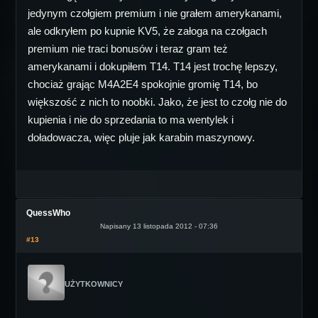
jedynym czołgiem premium i nie grałem amerykanami,
ale odkryłem po kupnie KV5, że załoga na czołgach
premium nie traci bonusów i teraz gram też
amerykanami i dokupiłem T14. T14 jest trochę lepszy,
chociaż grając M4A2E4 spokojnie gromię T14, bo
większość z nich to noobki. Jako, że jest to czołg nie do
kupienia i nie do sprzedania to ma wentylek i
doładowacza, więc pluje jak karabin maszynowy.
QuessWho
Napisany 13 listopada 2012 - 07:36
#13
UŻYTKOWNICY