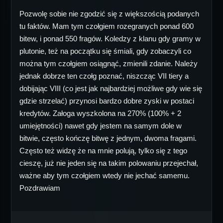
Pozwolę sobie nie zgodzić się z większością podanych
tu faktów. Mam tym czołgiem rozegranych ponad 600
bitew, i ponad 550 fragów. Koledzy z klanu gdy gramy w
plutonie, też na początku się śmiali, gdy zobaczyli co
można tym czołgiem osiągnąć, zmienili zdanie. Należy
jednak dobrze ten czołg poznać, niszcząc VII tiery a
dobijając VIII (co jest jak najbardziej możliwe gdy wie się
gdzie strzelać) przynosi bardzo dobre zyski w postaci
kredytów. Załoga wyszkolona na 270% (100% + 2
umiejętności) nawet gdy jestem na samym dole w
bitwie, często kończę bitwę z jednym, dwoma fragami.
Często też widzę że na mnie polują, tylko się z tego
cieszę, już nie jeden się na takim polowaniu przejechał,
ważne aby tym czołgiem wtedy nie jechać samemu.
Pozdrawiam