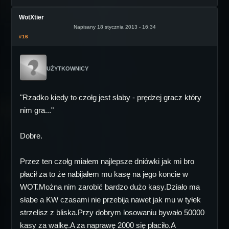
WotXtier
Napisany 18 stycznia 2013 - 16:34
#16
UŻYTKOWNICY
"Rzadko kiedy to czołg jest słaby - prędzej gracz który
nim gra..."
Dobre.
Przez ten czołg miałem najlepsze dniówki jak mi bro
płacił za to że nabijałem mu kasę na jego koncie w
WOT.Można nim zarobić bardzo dużo kasy.Działo ma
słabe a KW czasami nie przebija nawet jak mu w tyłek
strzelisz z bliska.Przy dobrym losowaniu bywało 50000
kasy za walkę.A za naprawę 2000 się płaciło.A