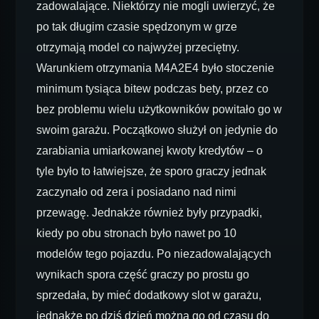
zadowalające. Niektórzy nie mogli uwierzyć, że
po tak długim czasie spędzonym w grze
otrzymają model co najwyżej przeciętny.
Warunkiem otrzymania M4A2E4 było stoczenie
minimum tysiąca bitew podczas bety, przez co
bez problemu wielu użytkowników powitało go w
swoim garażu. Początkowo służył on jedynie do
zarabiania umiarkowanej kwoty kredytów – o
tyle było to łatwiejsze, że sporo graczy jednak
zaczynało od zera i posiadano nad nimi
przewagę. Jednakże również były przypadki,
kiedy po obu stronach było nawet po 10
modelów tego pojazdu. Po niezadowalających
wynikach spora część graczy po prostu go
sprzedała, by mieć dodatkowy slot w garażu,
jednakże po dziś dzień można go od czasu do