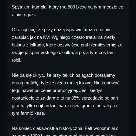
Spytałem kumpla, który ma 500 bitew na tym medzie co
o nim sądzi.
Okazuje się, że przy dużej wprawie można na nim
zarabiać jak na KV! Wg niego często trafiał na niezły
balans z lolkami, które oczywiście pruł niemiłosiernie ze
swojego spamerskiego działka, a poza tym coś tam
robił.
Nie da się ukryć, że przy takich osiągach dostajemy
drugą matildę, tyle że nieco mniej kijową. Nie kupować
tego nawet po cenie promocyjnej. Jeśli kiedyś
dostaniecie to za darmo to na 85% sprzedacie po paru
grach, tylko najbardziej hardkorowi gracze potrafią na
tym farmić kasę.
Na koniec ciekawostka historyczna. Fett wspomniał o
wymogu 1000 bitew by otrzymać ten cud techniki po