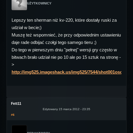
UŻYTKOWNICY
Lepszy ten sherman niż kv-220, które dostały ruski za
udział w becie;)
Muszę też wspomnieć, że przy odpowiednim ustawieniu
daje rade odbijać czołgi tego samego tieru ;)
Do tego w pierwszym dniu "pełnej" wersji gry często w
bitwach brało udział nie po 10 ale po 15 sztuk na stronę -
>
http://img525.imageshack.us/img525/7544/shot001oso.jpg
Fett11
Edytowany 15 marca 2012 - 23:35
#6