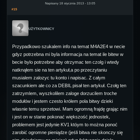
Napisany 18 stycznia 2013 - 13:05
#15
UŻYTKOWNICY
Przypadkowo szukalem info na temat M4A2E4 w necie
gdyz potrzebna mi byla informacja na temat ile bitew w
becie bylo potrzebne aby otrzymac ten czolg i wtedy
natknąłem sie na ten artykuł,a po przeczytaniu
musialem zalozyc tu konto i napisac. Z całym
szacunkiem ale co za DEBIL pisał ten artykuł. Czołg ten
zatrzymlem, wyszkolilem zaloge dorzucilem troche
modułów i jestem czesto królem pola bitwy dzieki
wlasnie temu sprzetowi. Mam ogromną frajdę grając nim
i jest on w stanie pokonać większość jednostek,
problemem jest jedynie KV1 któym to można ponoć
zarobić ogromne pieniądze (jeśli bitwa nie skonczy się